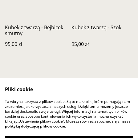
Kubek z twarzą - Bejbicek
Kubek z twarzą - Szok
smutny
95,00 zł
95,00 zł
Pliki cookie
Skontaktuj się z nami
Warunki prawne
Ta witryna korzysta z plików cookie. Są to małe pliki, które pomagają nam
zrozumieć, jak korzystasz z naszych usług. Dzięki temu możemy jeszcze
Polityka prywatności
Polityka plików cookie
bardziej doskonalić swoje usługi. Więcej informacji na temat tych plików
SumUp
cookie oraz sposobu kontrolowania ich wykorzystania można uzyskać,
klikając „Ustawienia plików cookie”. Możesz również zapoznać się z naszą
polityką dotyczącą plików cookie
.