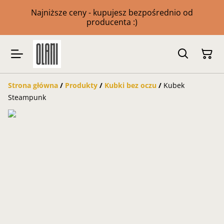
Najniższe ceny - kupujesz bezpośrednio od
producenta :)
Strona główna
/
Produkty
/
Kubki bez oczu
/
Kubek
Steampunk