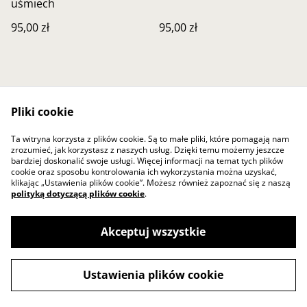
uśmiech
95,00 zł
95,00 zł
Pliki cookie
Skontaktuj się z nami
Warunki prawne
Ta witryna korzysta z plików cookie. Są to małe pliki, które pomagają nam
zrozumieć, jak korzystasz z naszych usług. Dzięki temu możemy jeszcze
Polityka prywatności
Polityka plików cookie
bardziej doskonalić swoje usługi. Więcej informacji na temat tych plików
SumUp
cookie oraz sposobu kontrolowania ich wykorzystania można uzyskać,
klikając „Ustawienia plików cookie”. Możesz również zapoznać się z naszą
polityką dotyczącą plików cookie
.
Akceptuj wszystkie
©
2026
Olami art
Ustawienia plików cookie
powered by